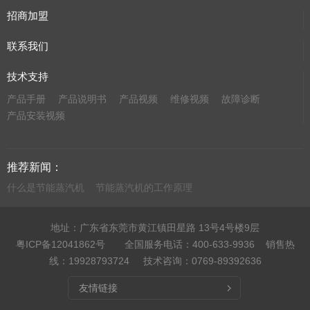
招商加盟
联系我们
技术支持
产品手册
产品说明书
产品视频
维修视频
故障诊断
产品安装视频
推荐新闻：
什么是节能蒸汽机
节能蒸汽机的工作原理
地址：广东省东莞市黄江镇田星路 13号4号楼9层
粤ICP备12041862号
全国服务电话：400-633-9936 销售热
线：19928793724 技术咨询：0769-89392636
友情链接